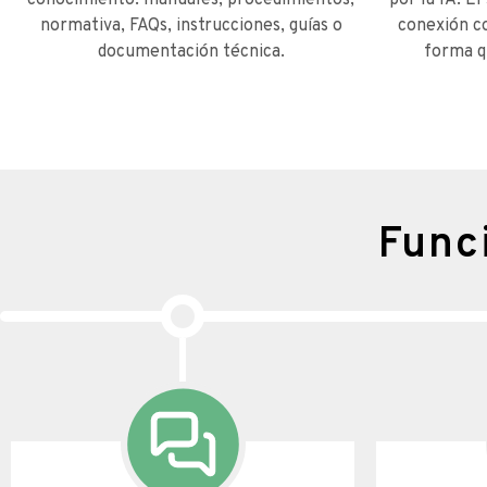
conocimiento: manuales, procedimientos,
por la IA. E
normativa, FAQs, instrucciones, guías o
conexión co
documentación técnica.
forma q
Func