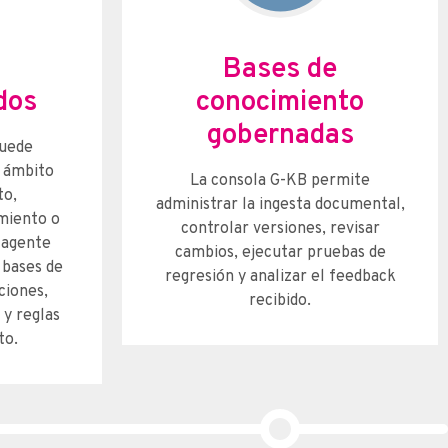
Bases de
dos
conocimiento
gobernadas
puede
r ámbito
La consola G-KB permite
to,
administrar la ingesta documental,
miento o
controlar versiones, revisar
a agente
cambios, ejecutar pruebas de
 bases de
regresión y analizar el feedback
ciones,
recibido.
 y reglas
to.