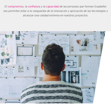
El
compromiso
, la
confianza
y la
capacidad
de las personas que forman Guadaltel,
nos permiten estar a la vanguardia de la innovación y aplicación de las tecnologías y
alcanzar una calidad extrema en nuestros proyectos.