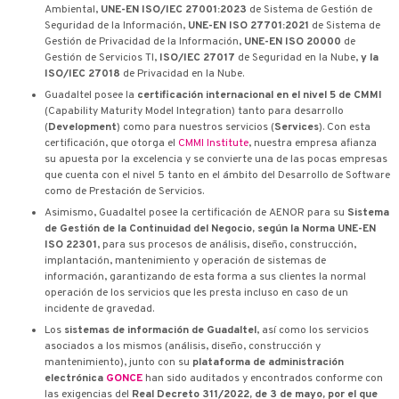
Ambiental,
UNE-EN ISO/IEC 27001:2023
de Sistema de Gestión de
Seguridad de la Información,
UNE-EN ISO 27701:2021
de Sistema de
Gestión de Privacidad de la Información,
UNE-EN ISO 20000
de
Gestión de Servicios TI,
ISO/IEC 27017
de Seguridad en la Nube,
y la
ISO/IEC 27018
de Privacidad en la Nube.
Guadaltel posee la
certificación internacional en el nivel 5 de CMMI
(Capability Maturity Model Integration) tanto para desarrollo
(
Development
) como para nuestros servicios (
Services
). Con esta
certificación, que otorga el
CMMI Institute
, nuestra empresa afianza
su apuesta por la excelencia y se convierte una de las pocas empresas
que cuenta con el nivel 5 tanto en el ámbito del Desarrollo de Software
como de Prestación de Servicios.
Asimismo, Guadaltel posee la certificación de AENOR para su
Sistema
de Gestión de la Continuidad del Negocio, según la Norma UNE-EN
ISO 22301
, para sus procesos de análisis, diseño, construcción,
implantación, mantenimiento y operación de sistemas de
información, garantizando de esta forma a sus clientes la normal
operación de los servicios que les presta incluso en caso de un
incidente de gravedad.
Los
sistemas de información de Guadaltel
, así como los servicios
asociados a los mismos (análisis, diseño, construcción y
mantenimiento), junto con su
plataforma de administración
electrónica
G·ONCE
han sido auditados y encontrados conforme con
las exigencias del
Real Decreto 311/2022, de 3 de mayo, por el que