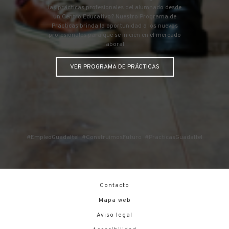
las prácticas profesionales del alumnado desde
un Centro Educativo? Nuestro Programa de
Prácticas brinda la oportunidad a los nuevos
profesionales para que se inicien en el mercado
laboral.
VER PROGRAMA DE PRÁCTICAS
#EmpleoGuadaltel
#ConstruimosFuturo
#PracticasGuadaltel
Contacto
Mapa web
Aviso legal