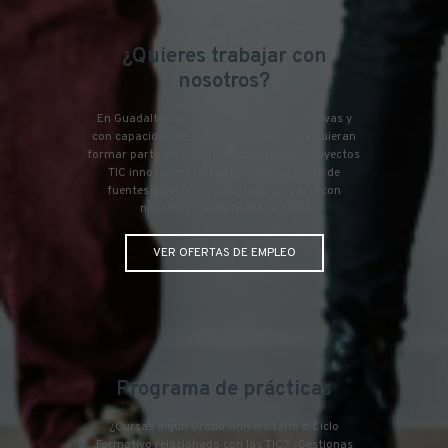
¿Quieres trabajar con
nosotros?
En Guadaltel buscamos personas proactivas y
con capacidad de trabajo en equipo que quieran
formar parte del desarrollo de grandes proyectos
TIC innovadores y basados en software de
fuentes abiertas. ¿Te gustaría trabajar con
nosotros? ¡Aquí tienes tu sitio!
VER OFERTAS DE EMPLEO
Programa de prácticas
¿Cursas algún Grado Universitario o Ciclo
Formativo relacionado con las TIC? ¿Gestionas