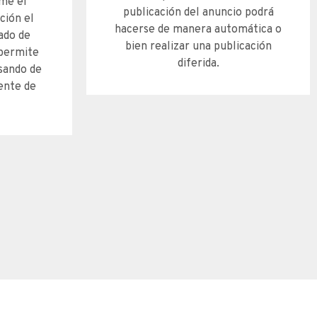
rme el
publicación del anuncio podrá
ción el
hacerse de manera automática o
ado de
bien realizar una publicación
 permite
diferida.​
sando de
ente de