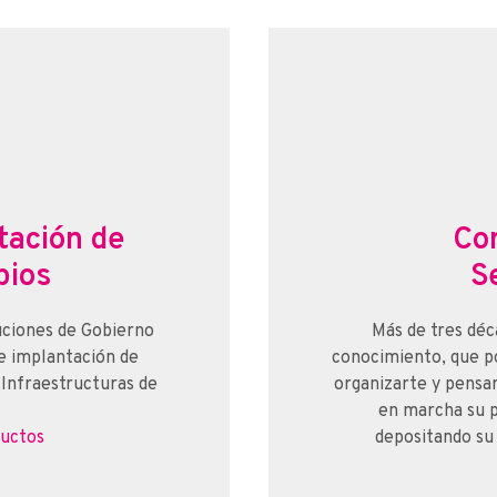
tación de
Con
pios
S
uciones de Gobierno
Más de tres déc
 e implantación de
conocimiento, que p
Infraestructuras de
organizarte y pensa
en marcha su p
ductos
depositando su