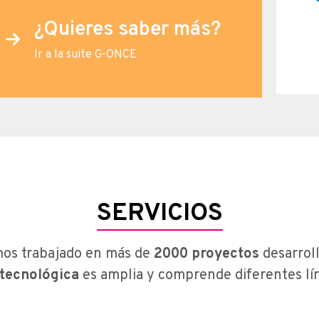
¿Quieres saber más?
Ir a la suite G-ONCE
SERVICIOS
mos trabajado en más de
2000 proyectos
desarrol
 tecnológica
es amplia y comprende diferentes lí