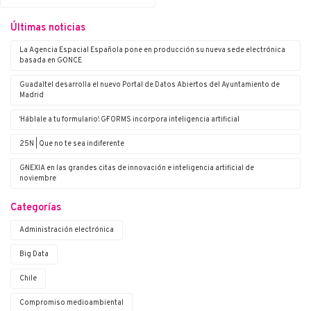
Últimas noticias
La Agencia Espacial Española pone en producción su nueva sede electrónica
basada en G·ONCE
Guadaltel desarrolla el nuevo Portal de Datos Abiertos del Ayuntamiento de
Madrid
‘Háblale a tu formulario’: G·FORMS incorpora inteligencia artificial
25N | Que no te sea indiferente
G·NEXIA en las grandes citas de innovación e inteligencia artificial de
noviembre
Categorías
Administración electrónica
Big Data
Chile
Compromiso medioambiental