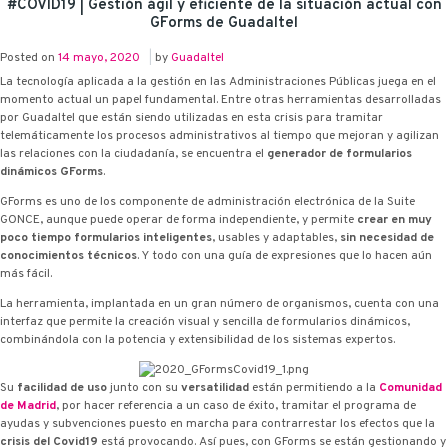
#COVID19 | Gestión ágil y eficiente de la situación actual con
G·Forms de Guadaltel
Posted on
14 mayo, 2020
|
by
Guadaltel
La tecnología aplicada a la gestión en las Administraciones Públicas juega en el
momento actual un papel fundamental. Entre otras herramientas desarrolladas
por Guadaltel que están siendo utilizadas en esta crisis para tramitar
telemáticamente los procesos administrativos al tiempo que mejoran y agilizan
las relaciones con la ciudadanía, se encuentra el
generador de formularios
dinámicos G·Forms
.
G·Forms es uno de los componente de administración electrónica de la Suite
G·ONCE, aunque puede operar de forma independiente, y permite
crear en muy
poco tiempo formularios inteligentes
, usables y adaptables,
sin necesidad de
conocimientos técnicos
. Y todo con una guía de expresiones que lo hacen aún
más fácil.
La herramienta, implantada en un gran número de organismos, cuenta con una
interfaz que permite la creación visual y sencilla de formularios dinámicos,
combinándola con la potencia y extensibilidad de los sistemas expertos.
Su
facilidad de uso
junto con su
versatilidad
están permitiendo a la
Comunidad
de Madrid
, por hacer referencia a un caso de éxito, tramitar el programa de
ayudas y subvenciones puesto en marcha para contrarrestar los efectos que la
crisis del Covid19
está provocando. Así pues, con G·Forms se están gestionando y