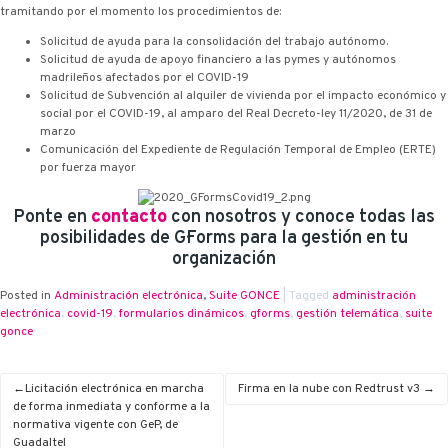
tramitando por el momento los procedimientos de:
Solicitud de ayuda para la consolidación del trabajo autónomo.
Solicitud de ayuda de apoyo financiero a las pymes y autónomos
madrileños afectados por el COVID-19
Solicitud de Subvención al alquiler de vivienda por el impacto económico y
social por el COVID-19, al amparo del Real Decreto-ley 11/2020, de 31 de
marzo
Comunicación del Expediente de Regulación Temporal de Empleo (ERTE)
por fuerza mayor
Ponte en
contacto
con nosotros y conoce todas las
posibilidades de G·Forms para la gestión en tu
organización
Posted in
Administración electrónica
,
Suite G·ONCE
|
Tagged
administración
electrónica
,
covid-19
,
formularios dinámicos
,
g·forms
,
gestión telemática
,
suite
g·once
Licitación electrónica en marcha
Firma en la nube con Redtrust v3
de forma inmediata y conforme a la
normativa vigente con G·eP, de
Guadaltel