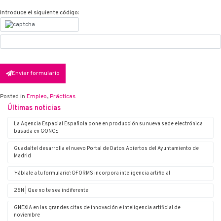
Introduce el siguiente código:
Enviar formulario
Posted in
Empleo
,
Prácticas
Últimas noticias
La Agencia Espacial Española pone en producción su nueva sede electrónica
basada en G·ONCE
Guadaltel desarrolla el nuevo Portal de Datos Abiertos del Ayuntamiento de
Madrid
‘Háblale a tu formulario’: G·FORMS incorpora inteligencia artificial
25N | Que no te sea indiferente
G·NEXIA en las grandes citas de innovación e inteligencia artificial de
noviembre