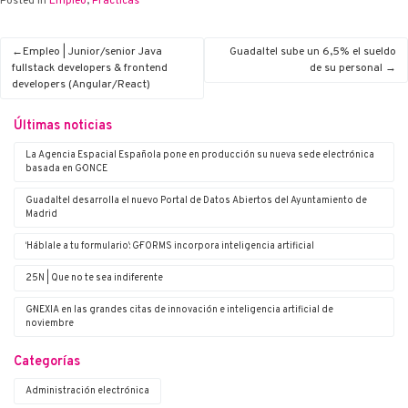
Posted in
Empleo
,
Prácticas
Empleo | Junior/senior Java
Guadaltel sube un 6,5% el sueldo
fullstack developers & frontend
de su personal
developers (Angular/React)
Últimas noticias
La Agencia Espacial Española pone en producción su nueva sede electrónica
basada en G·ONCE
Guadaltel desarrolla el nuevo Portal de Datos Abiertos del Ayuntamiento de
Madrid
‘Háblale a tu formulario’: G·FORMS incorpora inteligencia artificial
25N | Que no te sea indiferente
G·NEXIA en las grandes citas de innovación e inteligencia artificial de
noviembre
Categorías
Administración electrónica