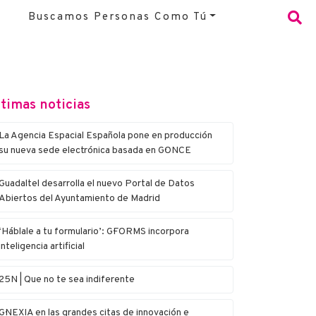
Buscamos Personas Como Tú
timas noticias
La Agencia Espacial Española pone en producción
su nueva sede electrónica basada en G·ONCE
Guadaltel desarrolla el nuevo Portal de Datos
Abiertos del Ayuntamiento de Madrid
‘Háblale a tu formulario’: G·FORMS incorpora
inteligencia artificial
25N | Que no te sea indiferente
G·NEXIA en las grandes citas de innovación e