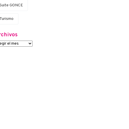
Suite G·ONCE
Turismo
rchivos