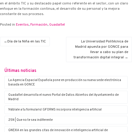
en el ámbito TIC y su destacado papel como referente en el sector, con un claro
enfoque en la formación continua, el desarrollo de su personal y la mejora
constante de sus procesos.
Posted in
Eventos
,
Formación
,
Guadaltel
Día de la Niña en las TIC
La Universidad Politécnica de
Madrid apuesta por G·ONCE para
llevar a cabo su plan de
transformación digital integral
Últimas noticias
La Agencia Espacial Española pone en producción su nueva sede electrónica
basada en G·ONCE
Guadaltel desarrolla el nuevo Portal de Datos Abiertos del Ayuntamiento de
Madrid
‘Háblale a tu formulario’: G·FORMS incorpora inteligencia artificial
25N | Que no te sea indiferente
G·NEXIA en las grandes citas de innovación e inteligencia artificial de