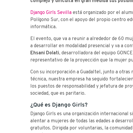
complejo y dificulta en gran medida sus posibil
Django Girls Sevilla
está organizado por el alum
Polígono Sur, con el apoyo del propio centro ed
informática.
El evento, que va a reunir a alrededor de 60 muj
a desarrollar en modalidad presencial y va a con
Ehsani Dolati
, desarrolladora del equipo G·ONCE
representativo de la proyección que la mujer p
Con su incorporación a Guadaltel, junto a otra
técnica, nuestra empresa ha seguido fortalecie
los puestos de responsabilidad y jefatura de pr
sociedad, que es paritario.
¿Qué es Django Girls?
Django Girls es una organización internacional s
alentar a mujeres de todas las edades a desarrol
gratuitos. Dirigida por voluntarias, la comunida