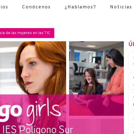
cios
Conócenos
¿Hablamos?
Noticias
cia de las mujeres en las TIC
Úl