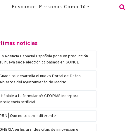
Buscamos Personas Como Tú
timas noticias
La Agencia Espacial Española pone en producción
su nueva sede electrónica basada en G·ONCE
Guadaltel desarrolla el nuevo Portal de Datos
Abiertos del Ayuntamiento de Madrid
‘Háblale a tu formulario’: G·FORMS incorpora
inteligencia artificial
25N | Que no te sea indiferente
G·NEXIA en las grandes citas de innovación e