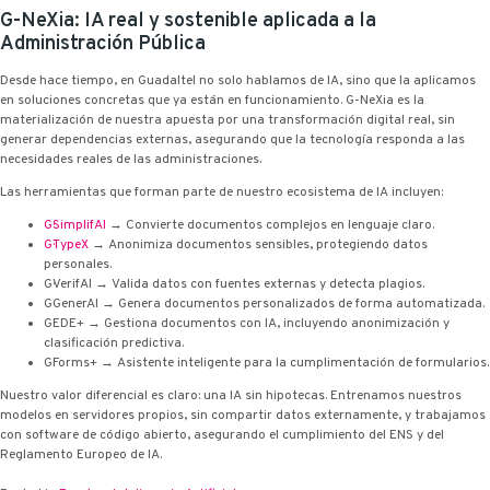
G-NeXia: IA real y sostenible aplicada a la
Administración Pública
Desde hace tiempo, en Guadaltel no solo hablamos de IA, sino que la aplicamos
en soluciones concretas que ya están en funcionamiento. G-NeXia es la
materialización de nuestra apuesta por una transformación digital real, sin
generar dependencias externas, asegurando que la tecnología responda a las
necesidades reales de las administraciones.
Las herramientas que forman parte de nuestro ecosistema de IA incluyen:
G·SimplifAI
→ Convierte documentos complejos en lenguaje claro.
G·TypeX
→ Anonimiza documentos sensibles, protegiendo datos
personales.
G·VerifAI → Valida datos con fuentes externas y detecta plagios.
G·GenerAI → Genera documentos personalizados de forma automatizada.
G·EDE+ → Gestiona documentos con IA, incluyendo anonimización y
clasificación predictiva.
G·Forms+ → Asistente inteligente para la cumplimentación de formularios.
Nuestro valor diferencial es claro: una IA sin hipotecas. Entrenamos nuestros
modelos en servidores propios, sin compartir datos externamente, y trabajamos
con software de código abierto, asegurando el cumplimiento del ENS y del
Reglamento Europeo de IA.