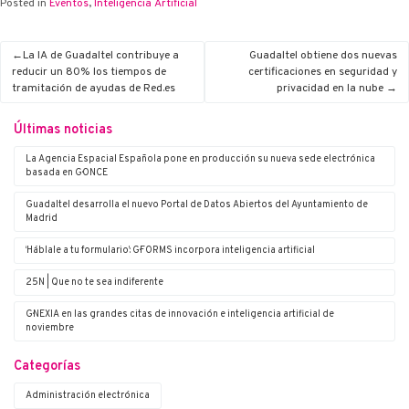
Posted in
Eventos
,
Inteligencia Artificial
La IA de Guadaltel contribuye a
Guadaltel obtiene dos nuevas
reducir un 80% los tiempos de
certificaciones en seguridad y
tramitación de ayudas de Red.es
privacidad en la nube
Últimas noticias
La Agencia Espacial Española pone en producción su nueva sede electrónica
basada en G·ONCE
Guadaltel desarrolla el nuevo Portal de Datos Abiertos del Ayuntamiento de
Madrid
‘Háblale a tu formulario’: G·FORMS incorpora inteligencia artificial
25N | Que no te sea indiferente
G·NEXIA en las grandes citas de innovación e inteligencia artificial de
noviembre
Categorías
Administración electrónica