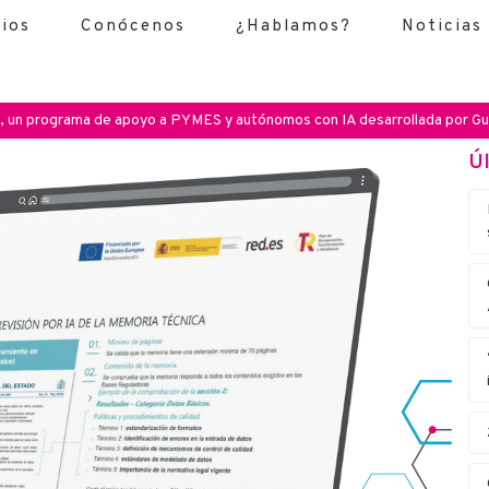
cios
Conócenos
¿Hablamos?
Noticias
la, un programa de apoyo a PYMES y autónomos con IA desarrollada por Gu
Úl