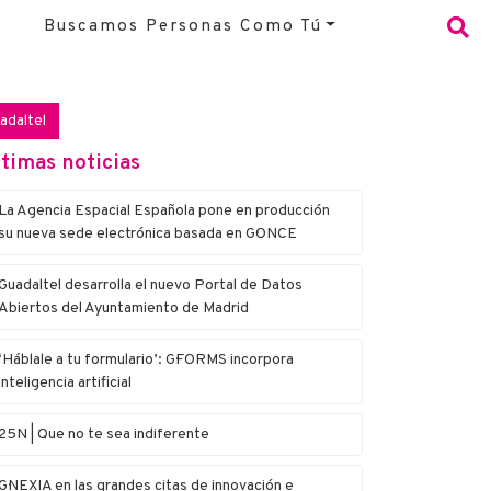
Buscamos Personas Como Tú
adaltel
timas noticias
La Agencia Espacial Española pone en producción
su nueva sede electrónica basada en G·ONCE
Guadaltel desarrolla el nuevo Portal de Datos
Abiertos del Ayuntamiento de Madrid
‘Háblale a tu formulario’: G·FORMS incorpora
inteligencia artificial
25N | Que no te sea indiferente
G·NEXIA en las grandes citas de innovación e