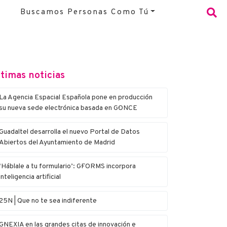
Buscamos Personas Como Tú
timas noticias
La Agencia Espacial Española pone en producción
su nueva sede electrónica basada en G·ONCE
Guadaltel desarrolla el nuevo Portal de Datos
Abiertos del Ayuntamiento de Madrid
‘Háblale a tu formulario’: G·FORMS incorpora
inteligencia artificial
25N | Que no te sea indiferente
G·NEXIA en las grandes citas de innovación e