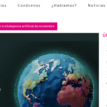
cios
Conócenos
¿Hablamos?
Noticias
 e inteligencia artificial de noviembre
Úl