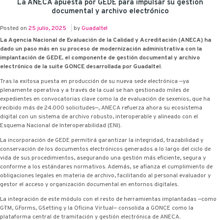
La ANECA apuesta por G·EDE para impulsar su gestión
documental y archivo electrónico
Posted on
25 julio, 2025
|
by
Guadaltel
La Agencia Nacional de Evaluación de la Calidad y Acreditación (ANECA) ha
dado un paso más en su proceso de modernización administrativa con la
implantación de G·EDE, el componente de gestión documental y archivo
electrónico de la suite G·ONCE desarrollada por Guadaltel.
Tras la exitosa puesta en producción de su nueva sede electrónica —ya
plenamente operativa y a través de la cual se han gestionado miles de
expedientes en convocatorias clave como la de evaluación de sexenios, que ha
recibido más de 24.000 solicitudes—, ANECA refuerza ahora su ecosistema
digital con un sistema de archivo robusto, interoperable y alineado con el
Esquema Nacional de Interoperabilidad (ENI).
La incorporación de G·EDE permitirá garantizar la integridad, trazabilidad y
conservación de los documentos electrónicos generados a lo largo del ciclo de
vida de sus procedimientos, asegurando una gestión más eficiente, segura y
conforme a los estándares normativos. Además, se afianza el cumplimiento de
obligaciones legales en materia de archivo, facilitando al personal evaluador y
gestor el acceso y organización documental en entornos digitales.
La integración de este módulo con el resto de herramientas implantadas —como
G·TM, G·Forms, G·Setting y la Oficina Virtual— consolida a G·ONCE como la
plataforma central de tramitación y gestión electrónica de ANECA.