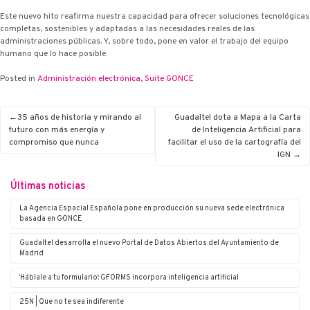
Este nuevo hito reafirma nuestra capacidad para ofrecer soluciones tecnológicas
completas, sostenibles y adaptadas a las necesidades reales de las
administraciones públicas. Y, sobre todo, pone en valor el trabajo del equipo
humano que lo hace posible.
Posted in
Administración electrónica
,
Suite G·ONCE
35 años de historia y mirando al
Guadaltel dota a Mapa a la Carta
futuro con más energía y
de Inteligencia Artificial para
compromiso que nunca
facilitar el uso de la cartografía del
IGN
Últimas noticias
La Agencia Espacial Española pone en producción su nueva sede electrónica
basada en G·ONCE
Guadaltel desarrolla el nuevo Portal de Datos Abiertos del Ayuntamiento de
Madrid
‘Háblale a tu formulario’: G·FORMS incorpora inteligencia artificial
25N | Que no te sea indiferente