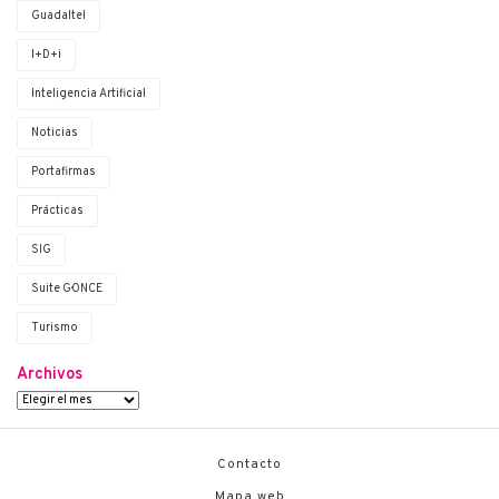
Guadaltel
I+D+i
Inteligencia Artificial
Noticias
Portafirmas
Prácticas
SIG
Suite G·ONCE
Turismo
Archivos
Contacto
Mapa web