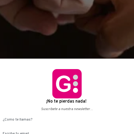
¡No te pierdas nada!
Suscríbete a nuestra newsletter…
Your name
Email