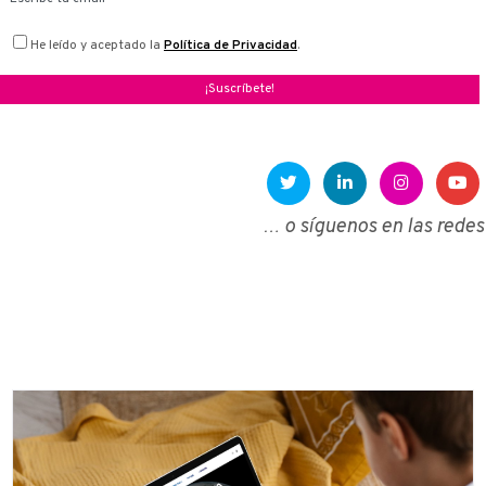
He leído y aceptado la
Política de Privacidad
.
Enlace a Twitter
Enlace a Linkedin
Enlace a Instagra
Enlace a Facebook
… o síguenos en las redes