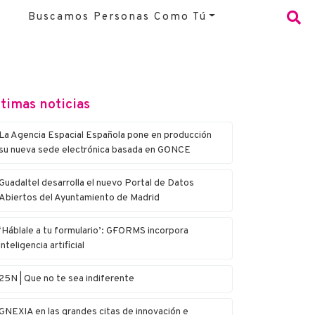
Buscamos Personas Como Tú
timas noticias
La Agencia Espacial Española pone en producción
su nueva sede electrónica basada en G·ONCE
Guadaltel desarrolla el nuevo Portal de Datos
Abiertos del Ayuntamiento de Madrid
‘Háblale a tu formulario’: G·FORMS incorpora
inteligencia artificial
25N | Que no te sea indiferente
G·NEXIA en las grandes citas de innovación e