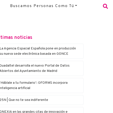
Buscamos Personas Como Tú
timas noticias
La Agencia Espacial Española pone en producción
su nueva sede electrónica basada en G·ONCE
Guadaltel desarrolla el nuevo Portal de Datos
Abiertos del Ayuntamiento de Madrid
‘Háblale a tu formulario’: G·FORMS incorpora
inteligencia artificial
25N | Que no te sea indiferente
G·NEXIA en las grandes citas de innovación e