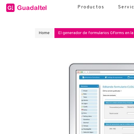
Productos
Servi
Home
El generador de formularios G·Forms en l