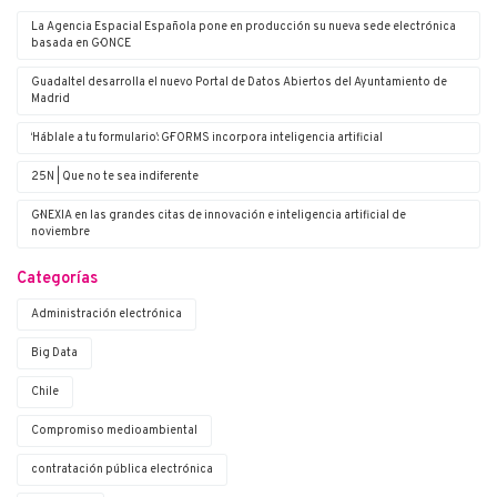
La Agencia Espacial Española pone en producción su nueva sede electrónica
basada en G·ONCE
Guadaltel desarrolla el nuevo Portal de Datos Abiertos del Ayuntamiento de
Madrid
‘Háblale a tu formulario’: G·FORMS incorpora inteligencia artificial
25N | Que no te sea indiferente
G·NEXIA en las grandes citas de innovación e inteligencia artificial de
noviembre
Categorías
Administración electrónica
Big Data
Chile
Compromiso medioambiental
contratación pública electrónica