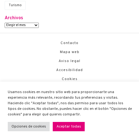
Turismo
Archivos
Contacto
Mapa web
Aviso legal
Accesibilidad
Cookies
Política de Seguridad
Usamos cookies en nuestro sitio web para proporcionarte una
Canal de Denuncias
experiencia más relevante, recordando tus preferencias y visitas.
Haciendo clic "Aceptar todas", nos das permiso para usar todos los
Código Ético
tipos de cookies. No obstante, puedes hacer clic en el botón "Opciones de
cookies" para elegir qué quieres compartir.
Opciones de cookies
Aceptar todas
Guadaltel © 2026