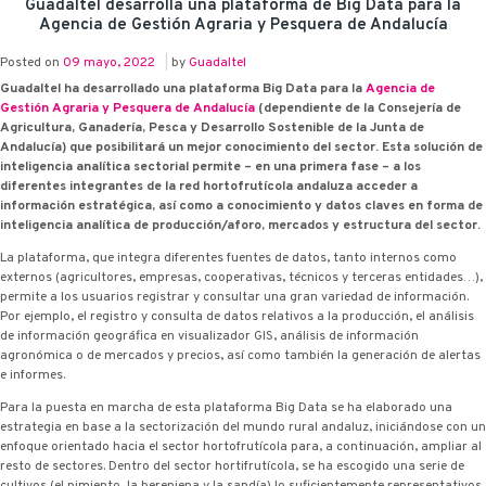
Guadaltel desarrolla una plataforma de Big Data para la
Agencia de Gestión Agraria y Pesquera de Andalucía
Posted on
09 mayo, 2022
|
by
Guadaltel
Guadaltel ha desarrollado una plataforma Big Data para la
Agencia de
Gestión Agraria y Pesquera de Andalucía
(dependiente de la Consejería de
Agricultura, Ganadería, Pesca y Desarrollo Sostenible de la Junta de
Andalucía) que posibilitará un mejor conocimiento del sector. Esta solución de
inteligencia analítica sectorial permite – en una primera fase – a los
diferentes integrantes de la red hortofrutícola andaluza acceder a
información estratégica, así como a conocimiento y datos claves en forma de
inteligencia analítica de producción/aforo, mercados y estructura del sector.
La plataforma, que integra diferentes fuentes de datos, tanto internos como
externos (agricultores, empresas, cooperativas, técnicos y terceras entidades…),
permite a los usuarios registrar y consultar una gran variedad de información.
Por ejemplo, el registro y consulta de datos relativos a la producción, el análisis
de información geográfica en visualizador GIS, análisis de información
agronómica o de mercados y precios, así como también la generación de alertas
e informes.
Para la puesta en marcha de esta plataforma Big Data se ha elaborado una
estrategia en base a la sectorización del mundo rural andaluz, iniciándose con un
enfoque orientado hacia el sector hortofrutícola para, a continuación, ampliar al
resto de sectores. Dentro del sector hortifrutícola, se ha escogido una serie de
cultivos (el pimiento, la berenjena y la sandía) lo suficientemente representativos