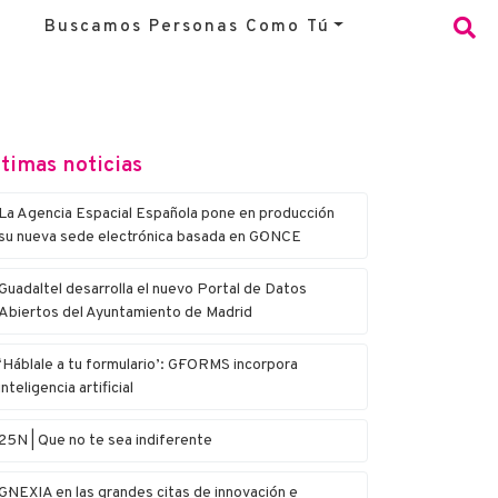
Buscamos Personas Como Tú
timas noticias
La Agencia Espacial Española pone en producción
su nueva sede electrónica basada en G·ONCE
Guadaltel desarrolla el nuevo Portal de Datos
Abiertos del Ayuntamiento de Madrid
‘Háblale a tu formulario’: G·FORMS incorpora
inteligencia artificial
25N | Que no te sea indiferente
G·NEXIA en las grandes citas de innovación e