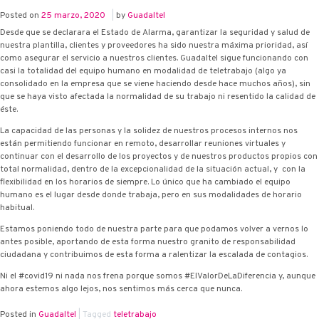
Posted on
25 marzo, 2020
|
by
Guadaltel
Desde que se declarara el Estado de Alarma, garantizar la seguridad y salud de
nuestra plantilla, clientes y proveedores ha sido nuestra máxima prioridad, así
como asegurar el servicio a nuestros clientes. Guadaltel sigue funcionando con
casi la totalidad del equipo humano en modalidad de teletrabajo (algo ya
consolidado en la empresa que se viene haciendo desde hace muchos años), sin
que se haya visto afectada la normalidad de su trabajo ni resentido la calidad de
éste.
La capacidad de las personas y la solidez de nuestros procesos internos nos
están permitiendo funcionar en remoto, desarrollar reuniones virtuales y
continuar con el desarrollo de los proyectos y de nuestros productos propios con
total normalidad, dentro de la excepcionalidad de la situación actual, y con la
flexibilidad en los horarios de siempre. Lo único que ha cambiado el equipo
humano es el lugar desde donde trabaja, pero en sus modalidades de horario
habitual.
Estamos poniendo todo de nuestra parte para que podamos volver a vernos lo
antes posible, aportando de esta forma nuestro granito de responsabilidad
ciudadana y contribuimos de esta forma a ralentizar la escalada de contagios.
Ni el #covid19 ni nada nos frena porque somos #ElValorDeLaDiferencia y, aunque
ahora estemos algo lejos, nos sentimos más cerca que nunca.
Posted in
Guadaltel
|
Tagged
teletrabajo