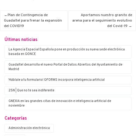
Plan de Contingencia de
Aportamos nuestro granito de
Guadaltel para frenar la expansión
arena para el seguimiento evolutivo
del COVID19
del Covid-19
Últimas noticias
La Agencia Espacial Española pone en producción su nueva sede electrónica
basada en G·ONCE
Guadaltel desarrolla el nuevo Portal de Datos Abiertos del Ayuntamiento de
Madrid
‘Háblale a tu formulario’: G·FORMS incorpora inteligencia artificial
25N | Que no te sea indiferente
G·NEXIA en las grandes citas de innovación e inteligencia artificial de
noviembre
Categorías
Administración electrónica