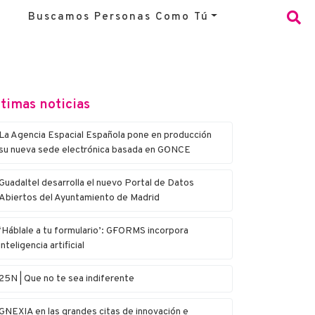
Buscamos Personas Como Tú
timas noticias
La Agencia Espacial Española pone en producción
su nueva sede electrónica basada en G·ONCE
Guadaltel desarrolla el nuevo Portal de Datos
Abiertos del Ayuntamiento de Madrid
‘Háblale a tu formulario’: G·FORMS incorpora
inteligencia artificial
25N | Que no te sea indiferente
G·NEXIA en las grandes citas de innovación e