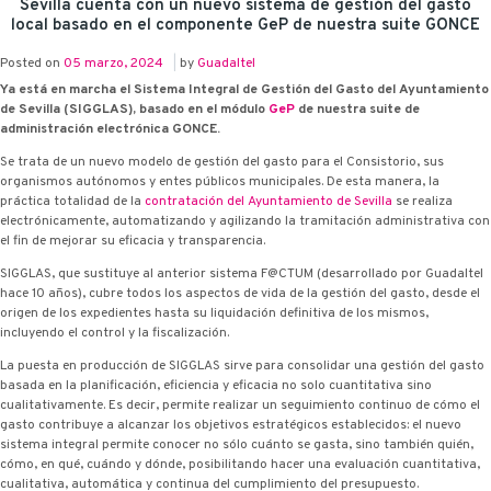
Sevilla cuenta con un nuevo sistema de gestión del gasto
local basado en el componente G·eP de nuestra suite G·ONCE
Posted on
05 marzo, 2024
|
by
Guadaltel
Ya está en marcha el Sistema Integral de Gestión del Gasto del Ayuntamiento
de Sevilla (SIGGLAS), basado en el módulo
G·eP
de nuestra suite de
administración electrónica G·ONCE.
Se trata de un nuevo modelo de gestión del gasto para el Consistorio, sus
organismos autónomos y entes públicos municipales. De esta manera, la
práctica totalidad de la
contratación del Ayuntamiento de Sevilla
se realiza
electrónicamente, automatizando y agilizando la tramitación administrativa con
el fin de mejorar su eficacia y transparencia.
SIGGLAS, que sustituye al anterior sistema F@CTUM (desarrollado por Guadaltel
hace 10 años), cubre todos los aspectos de vida de la gestión del gasto, desde el
origen de los expedientes hasta su liquidación definitiva de los mismos,
incluyendo el control y la fiscalización.
La puesta en producción de SIGGLAS sirve para consolidar una gestión del gasto
basada en la planificación, eficiencia y eficacia no solo cuantitativa sino
cualitativamente. Es decir, permite realizar un seguimiento continuo de cómo el
gasto contribuye a alcanzar los objetivos estratégicos establecidos: el nuevo
sistema integral permite conocer no sólo cuánto se gasta, sino también quién,
cómo, en qué, cuándo y dónde, posibilitando hacer una evaluación cuantitativa,
cualitativa, automática y continua del cumplimiento del presupuesto.