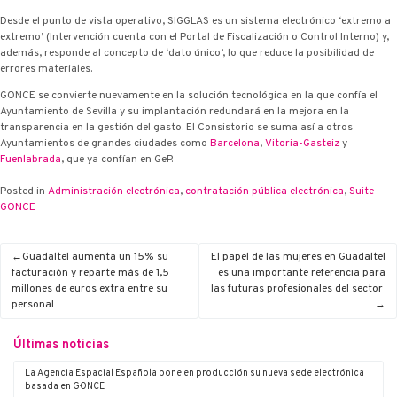
Desde el punto de vista operativo, SIGGLAS es un sistema electrónico ‘extremo a
extremo’ (Intervención cuenta con el Portal de Fiscalización o Control Interno) y,
además, responde al concepto de ‘dato único’, lo que reduce la posibilidad de
errores materiales.
G·ONCE se convierte nuevamente en la solución tecnológica en la que confía el
Ayuntamiento de Sevilla y su implantación redundará en la mejora en la
transparencia en la gestión del gasto. El Consistorio se suma así a otros
Ayuntamientos de grandes ciudades como
Barcelona
,
Vitoria-Gasteiz
y
Fuenlabrada
, que ya confían en G·eP.
Posted in
Administración electrónica
,
contratación pública electrónica
,
Suite
G·ONCE
Guadaltel aumenta un 15% su
El papel de las mujeres en Guadaltel
facturación y reparte más de 1,5
es una importante referencia para
millones de euros extra entre su
las futuras profesionales del sector
personal
Últimas noticias
La Agencia Espacial Española pone en producción su nueva sede electrónica
basada en G·ONCE