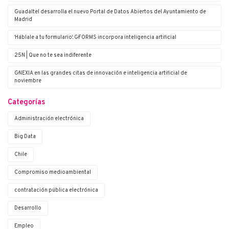
Guadaltel desarrolla el nuevo Portal de Datos Abiertos del Ayuntamiento de
Madrid
‘Háblale a tu formulario’: G·FORMS incorpora inteligencia artificial
25N | Que no te sea indiferente
G·NEXIA en las grandes citas de innovación e inteligencia artificial de
noviembre
Categorías
Administración electrónica
Big Data
Chile
Compromiso medioambiental
contratación pública electrónica
Desarrollo
Empleo