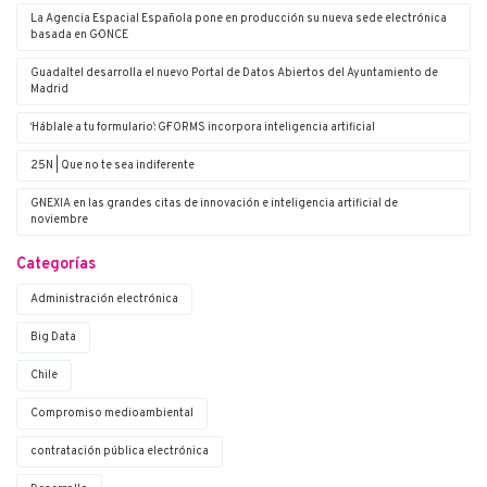
La Agencia Espacial Española pone en producción su nueva sede electrónica
basada en G·ONCE
Guadaltel desarrolla el nuevo Portal de Datos Abiertos del Ayuntamiento de
Madrid
‘Háblale a tu formulario’: G·FORMS incorpora inteligencia artificial
25N | Que no te sea indiferente
G·NEXIA en las grandes citas de innovación e inteligencia artificial de
noviembre
Categorías
Administración electrónica
Big Data
Chile
Compromiso medioambiental
contratación pública electrónica