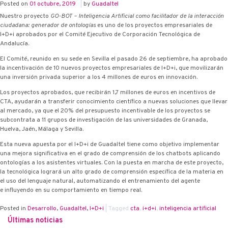
Posted on
01 octubre, 2019
|
by
Guadaltel
Nuestro proyecto
GO-BOT – Inteligencia Artificial como facilitador de la interacción
ciudadana: generador de ontologías
es uno de los proyectos empresariales de
I+D+i aprobados por el Comité Ejecutivo de Corporación Tecnológica de
Andalucía.
El Comité, reunido en su sede en Sevilla el pasado 26 de septiembre, ha aprobado
la incentivación de 10 nuevos proyectos empresariales de I+D+i, que movilizarán
una inversión privada superior a los 4 millones de euros en innovación.
Los proyectos aprobados, que recibirán 1,7 millones de euros en incentivos de
CTA, ayudarán a transferir conocimiento científico a nuevas soluciones que llevar
al mercado, ya que el 20% del presupuesto incentivable de los proyectos se
subcontrata a 11 grupos de investigación de las universidades de Granada,
Huelva, Jaén, Málaga y Sevilla.
Esta nueva apuesta por el I+D+i de Guadaltel tiene como objetivo implementar
una mejora significativa en el grado de comprensión de los chatbots aplicando
ontologías a los asistentes virtuales. Con la puesta en marcha de este proyecto,
la tecnológica logrará un alto grado de comprensión específica de la materia en
el uso del lenguaje natural, automatizando el entrenamiento del agente
e influyendo en su comportamiento en tiempo real.
Posted in
Desarrollo
,
Guadaltel
,
I+D+i
|
Tagged
cta
,
i+d+i
,
inteligencia artificial
Últimas noticias