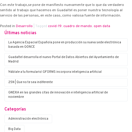
Con este trabajo,se pone de manifiesto nuevamente que lo que da verdadero
sentido al trabajo que hacemos en Guadaltel es poner nuestra tecnología al
servicio de las personas, en este caso, como valiosa fuente de información.
Posted in
Desarrollo
|
Tagged
covid-19
,
cuadro de mando
,
open data
Últimas noticias
La Agencia Espacial Española pone en producción su nueva sede electrónica
basada en G·ONCE
Guadaltel desarrolla el nuevo Portal de Datos Abiertos del Ayuntamiento de
Madrid
‘Háblale a tu formulario’: G·FORMS incorpora inteligencia artificial
25N | Que no te sea indiferente
G·NEXIA en las grandes citas de innovación e inteligencia artificial de
noviembre
Categorías
Administración electrónica
Big Data