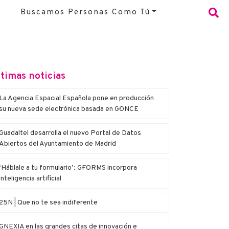
Buscamos Personas Como Tú
timas noticias
La Agencia Espacial Española pone en producción
su nueva sede electrónica basada en G·ONCE
Guadaltel desarrolla el nuevo Portal de Datos
Abiertos del Ayuntamiento de Madrid
‘Háblale a tu formulario’: G·FORMS incorpora
inteligencia artificial
25N | Que no te sea indiferente
G·NEXIA en las grandes citas de innovación e