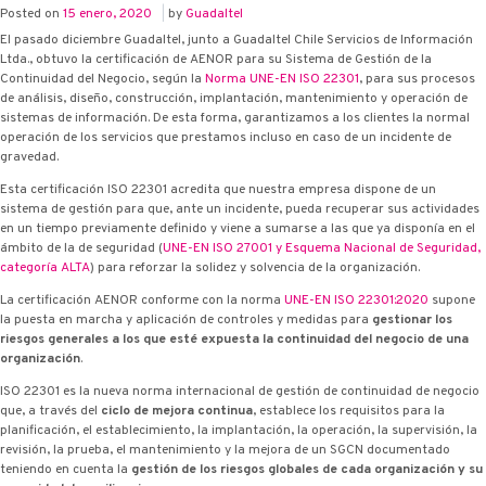
Posted on
15 enero, 2020
|
by
Guadaltel
El pasado diciembre Guadaltel, junto a Guadaltel Chile Servicios de Información
Ltda., obtuvo la certificación de AENOR para su Sistema de Gestión de la
Continuidad del Negocio, según la
Norma UNE-EN ISO 22301
, para sus procesos
de análisis, diseño, construcción, implantación, mantenimiento y operación de
sistemas de información. De esta forma, garantizamos a los clientes la normal
operación de los servicios que prestamos incluso en caso de un incidente de
gravedad.
Esta certificación ISO 22301 acredita que nuestra empresa dispone de un
sistema de gestión para que, ante un incidente, pueda recuperar sus actividades
en un tiempo previamente definido y viene a sumarse a las que ya disponía en el
ámbito de la de seguridad (
UNE-EN ISO 27001 y Esquema Nacional de Seguridad,
categoría ALTA
) para reforzar la solidez y solvencia de la organización.
La certificación AENOR conforme con la norma
UNE-EN ISO 22301:2020
supone
la puesta en marcha y aplicación de controles y medidas para
gestionar los
riesgos generales a los que esté expuesta la continuidad del negocio de una
organización
.
ISO 22301 es la nueva norma internacional de gestión de continuidad de negocio
que, a través del
ciclo de mejora continua
, establece los requisitos para la
planificación, el establecimiento, la implantación, la operación, la supervisión, la
revisión, la prueba, el mantenimiento y la mejora de un SGCN documentado
teniendo en cuenta la
gestión de los riesgos globales de cada organización y su