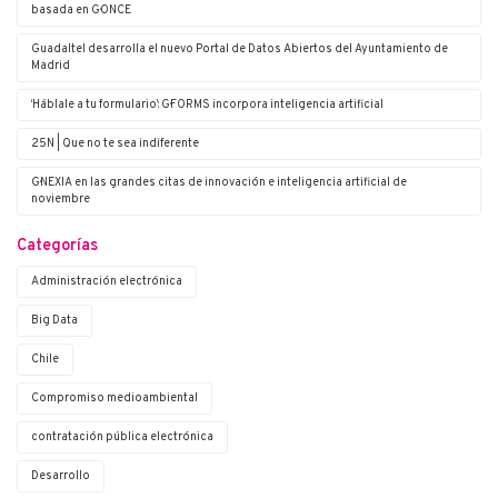
basada en G·ONCE
Guadaltel desarrolla el nuevo Portal de Datos Abiertos del Ayuntamiento de
Madrid
‘Háblale a tu formulario’: G·FORMS incorpora inteligencia artificial
25N | Que no te sea indiferente
G·NEXIA en las grandes citas de innovación e inteligencia artificial de
noviembre
Categorías
Administración electrónica
Big Data
Chile
Compromiso medioambiental
contratación pública electrónica
Desarrollo