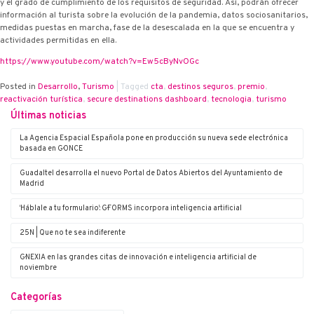
y el grado de cumplimiento de los requisitos de seguridad. Así, podrán ofrecer
información al turista sobre la evolución de la pandemia, datos sociosanitarios,
medidas puestas en marcha, fase de la desescalada en la que se encuentra y
actividades permitidas en ella.
https://www.youtube.com/watch?v=Ew5cByNvOGc
Posted in
Desarrollo
,
Turismo
|
Tagged
cta
,
destinos seguros
,
premio
,
reactivación turística
,
secure destinations dashboard
,
tecnologia
,
turismo
Últimas noticias
La Agencia Espacial Española pone en producción su nueva sede electrónica
basada en G·ONCE
Guadaltel desarrolla el nuevo Portal de Datos Abiertos del Ayuntamiento de
Madrid
‘Háblale a tu formulario’: G·FORMS incorpora inteligencia artificial
25N | Que no te sea indiferente
G·NEXIA en las grandes citas de innovación e inteligencia artificial de
noviembre
Categorías