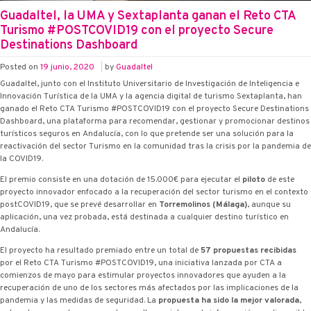
Guadaltel, la UMA y Sextaplanta ganan el Reto CTA
Turismo #POSTCOVID19 con el proyecto Secure
Destinations Dashboard
Posted on
19 junio, 2020
|
by
Guadaltel
Guadaltel, junto con el Instituto Universitario de Investigación de Inteligencia e
Innovación Turística de la UMA y la agencia digital de turismo Sextaplanta, han
ganado el Reto CTA Turismo #POSTCOVID19 con el proyecto Secure Destinations
Dashboard, una plataforma para recomendar, gestionar y promocionar destinos
turísticos seguros en Andalucía, con lo que pretende ser una solución para la
reactivación del sector Turismo en la comunidad tras la crisis por la pandemia de
la COVID19.
El premio consiste en una dotación de 15.000€ para ejecutar el
piloto
de este
proyecto innovador enfocado a la recuperación del sector turismo en el contexto
postCOVID19, que se prevé desarrollar en
Torremolinos (Málaga)
, aunque su
aplicación, una vez probada, está destinada a cualquier destino turístico en
Andalucía.
El proyecto ha resultado premiado entre un total de
57 propuestas recibidas
por el Reto CTA Turismo #POSTCOVID19, una iniciativa lanzada por CTA a
comienzos de mayo para estimular proyectos innovadores que ayuden a la
recuperación de uno de los sectores más afectados por las implicaciones de la
pandemia y las medidas de seguridad. La
propuesta ha sido la mejor valorada
,