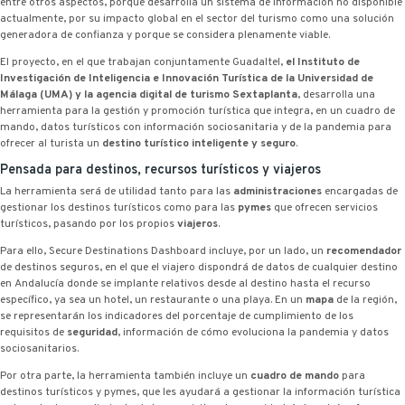
entre otros aspectos, porque desarrolla un sistema de información no disponible
actualmente, por su impacto global en el sector del turismo como una solución
generadora de confianza y porque se considera plenamente viable.
El proyecto, en el que trabajan conjuntamente Guadaltel,
el Instituto de
Investigación de Inteligencia e Innovación Turística de la Universidad de
Málaga (UMA) y la agencia digital de turismo Sextaplanta
, desarrolla una
herramienta para la gestión y promoción turística que integra, en un cuadro de
mando, datos turísticos con información sociosanitaria y de la pandemia para
ofrecer al turista un
destino turístico inteligente y seguro
.
Pensada para destinos, recursos turísticos y viajeros
La herramienta será de utilidad tanto para las
administraciones
encargadas de
gestionar los destinos turísticos como para las
pymes
que ofrecen servicios
turísticos, pasando por los propios
viajeros
.
Para ello, Secure Destinations Dashboard incluye, por un lado, un
recomendador
de destinos seguros, en el que el viajero dispondrá de datos de cualquier destino
en Andalucía donde se implante relativos desde al destino hasta el recurso
específico, ya sea un hotel, un restaurante o una playa. En un
mapa
de la región,
se representarán los indicadores del porcentaje de cumplimiento de los
requisitos de
seguridad
, información de cómo evoluciona la pandemia y datos
sociosanitarios.
Por otra parte, la herramienta también incluye un
cuadro de mando
para
destinos turísticos y pymes, que les ayudará a gestionar la información turística