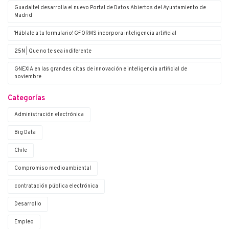
Guadaltel desarrolla el nuevo Portal de Datos Abiertos del Ayuntamiento de
Madrid
‘Háblale a tu formulario’: G·FORMS incorpora inteligencia artificial
25N | Que no te sea indiferente
G·NEXIA en las grandes citas de innovación e inteligencia artificial de
noviembre
Categorías
Administración electrónica
Big Data
Chile
Compromiso medioambiental
contratación pública electrónica
Desarrollo
Empleo