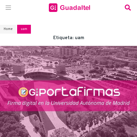
Home
uam
Etiqueta:
uam