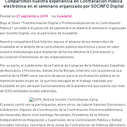
Compartimos nuestra experiencia en Contratación Pública
electrónica en el seminario organizado por SOCINFO Digital
Posted on
27 septiembre, 2019
|
by
Guadaltel
Bajo el título “Transformación Digital y Profesionalización en la Contratación
Pública” se celebró el jueves 26 de septiembre en Madrid el seminario organizado
por Socinfo Digital, con el patrocinio de Guadaltel.
Nuestra compañera Elisa Sobrino expuso el alcance de los desarrollos de
Guadaltel en el ámbito de la contratación pública electrónica y puso en valor
nuestra metodología para implantar de forma efectiva la Contratación y
la Licitación Electrónicas en las organizaciones.
Por su parte, el Subdirector de la Central de Compras de la Federación Española
de Municipios y Provincias, Adrián Dorta Borges, intervino con la ponencia «La
central de la FEMP como servicio de apoyo para la contratación pública en la
Administración local» en la que hizo hincapié en el trabajo realizado por
Guadaltel en pos del buen funcionamiento de la plataforma que cuenta con más
de 1250 entidades locales adheridas.
El evento contó con la participación, entre otros, de Gabriel Sánchez Dorronsoro,
Subdirector Adjunto de Coordinación de la Contratación Electrónica(Ministerio
de Hacienda), María José Santiago Fernández, Presidenta de la Oficina
Independiente de Regulación y Supervisión de la Contratación Pública y Rafael
González Sánchez, Secretario de la Junta de Contratación de Defensa (Ministerio