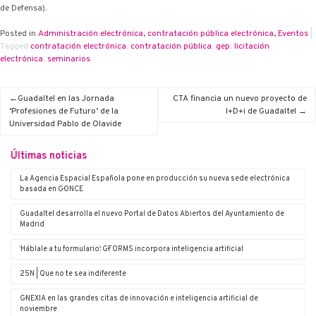
de Defensa).
Posted in
Administración electrónica
,
contratación pública electrónica
,
Eventos
|
Tagged
contratación electrónica
,
contratación pública
,
g·ep
,
licitación
electrónica
,
seminarios
Guadaltel en las Jornada
CTA financia un nuevo proyecto de
‘Profesiones de Futuro’ de la
I+D+i de Guadaltel
Universidad Pablo de Olavide
Últimas noticias
La Agencia Espacial Española pone en producción su nueva sede electrónica
basada en G·ONCE
Guadaltel desarrolla el nuevo Portal de Datos Abiertos del Ayuntamiento de
Madrid
‘Háblale a tu formulario’: G·FORMS incorpora inteligencia artificial
25N | Que no te sea indiferente
G·NEXIA en las grandes citas de innovación e inteligencia artificial de
noviembre