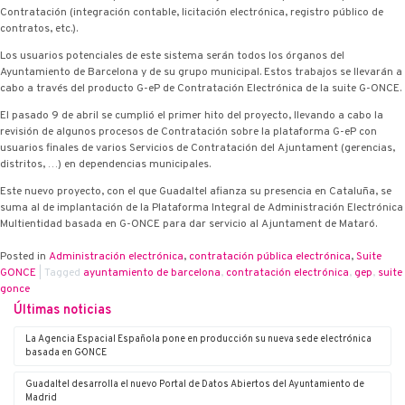
Contratación (integración contable, licitación electrónica, registro público de
contratos, etc.).
Los usuarios potenciales de este sistema serán todos los órganos del
Ayuntamiento de Barcelona y de su grupo municipal. Estos trabajos se llevarán a
cabo a través del producto G-eP de Contratación Electrónica de la suite G-ONCE.
El pasado 9 de abril se cumplió el primer hito del proyecto, llevando a cabo la
revisión de algunos procesos de Contratación sobre la plataforma G-eP con
usuarios finales de varios Servicios de Contratación del Ajuntament (gerencias,
distritos, …) en dependencias municipales.
Este nuevo proyecto, con el que Guadaltel afianza su presencia en Cataluña, se
suma al de implantación de la Plataforma Integral de Administración Electrónica
Multientidad basada en G-ONCE para dar servicio al Ajuntament de Mataró.
Posted in
Administración electrónica
,
contratación pública electrónica
,
Suite
G·ONCE
|
Tagged
ayuntamiento de barcelona
,
contratación electrónica
,
g·ep
,
suite
g·once
Últimas noticias
La Agencia Espacial Española pone en producción su nueva sede electrónica
basada en G·ONCE
Guadaltel desarrolla el nuevo Portal de Datos Abiertos del Ayuntamiento de
Madrid