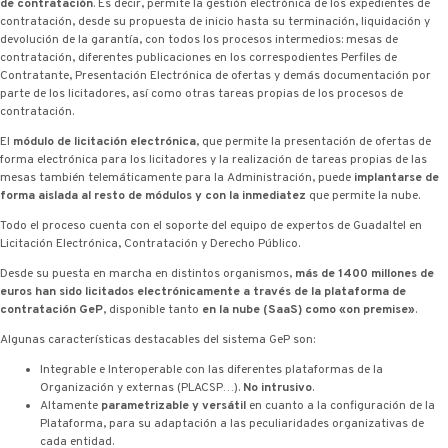
de contratación
. Es decir, permite la gestión electrónica de los expedientes de
contratación, desde su propuesta de inicio hasta su terminación, liquidación y
devolución de la garantía, con todos los procesos intermedios: mesas de
contratación, diferentes publicaciones en los correspodientes Perfiles de
Contratante, Presentación Electrónica de ofertas y demás documentación por
parte de los licitadores, así como otras tareas propias de los procesos de
contratación.
El
módulo de licitación electrónica
, que permite la presentación de ofertas de
forma electrónica para los licitadores y la realización de tareas propias de las
mesas también telemáticamente para la Administración, puede
implantarse de
forma aislada al resto de módulos y con la inmediatez
que permite la nube.
Todo el proceso cuenta con el soporte del equipo de expertos de Guadaltel en
Licitación Electrónica, Contratación y Derecho Público.
Desde su puesta en marcha en distintos organismos,
más de 1400 millones de
euros han sido licitados electrónicamente a través de la plataforma de
contratación G·eP
, disponible tanto
en la nube (SaaS) como «on premise»
.
Algunas características destacables del sistema G·eP son:
Integrable e Interoperable con las diferentes plataformas de la
Organización y externas (PLACSP…).
No intrusivo
.
Altamente
parametrizable y versátil
en cuanto a la configuración de la
Plataforma, para su adaptación a las peculiaridades organizativas de
cada entidad.