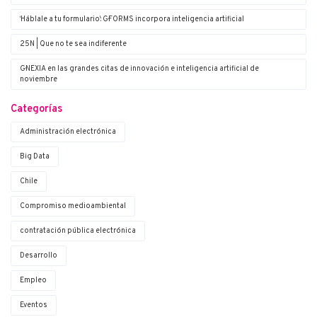
‘Háblale a tu formulario’: G·FORMS incorpora inteligencia artificial
25N | Que no te sea indiferente
G·NEXIA en las grandes citas de innovación e inteligencia artificial de
noviembre
Categorías
Administración electrónica
Big Data
Chile
Compromiso medioambiental
contratación pública electrónica
Desarrollo
Empleo
Eventos