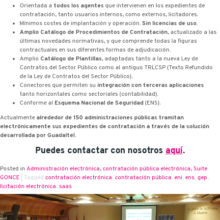
Orientada a
todos los agentes
que intervienen en los expedientes de
contratación, tanto usuarios internos, como externos, licitadores.
Mínimos costes de implantación y operación.
Sin licencias de uso
.
Amplio Catálogo de Procedimientos de Contratación
, actualizado a las
últimas novedades normativas, y que comprende todas la figuras
contractuales en sus diferentes formas de adjudicación.
Amplio
Catálogo de Plantillas
, adaptadas tanto a la nueva Ley de
Contratos del Sector Público como al antiguo TRLCSP (Texto Refundido
de la Ley de Contratos del Sector Público).
Conectores que permiten su
integración con terceras aplicaciones
tanto horizontales como sectoriales (contabilidad).
Conforme al
Esquema Nacional de Seguridad
(ENS).
Actualmente
alrededor de 150 administraciones públicas tramitan
electrónicamente sus expedientes de contratación a través de la solución
desarrollada por Guadaltel
.
Puedes contactar con nosotros
aquí
.
Posted in
Administración electrónica
,
contratación pública electrónica
,
Suite
G·ONCE
|
Tagged
contratación electrónica
,
contratación pública
,
eni
,
ens
,
g·ep
,
licitación electrónica
,
saas