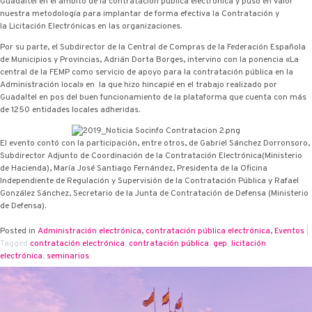
Guadaltel en el ámbito de la contratación pública electrónica y puso en valor
nuestra metodología para implantar de forma efectiva la Contratación y
la Licitación Electrónicas en las organizaciones.
Por su parte, el Subdirector de la Central de Compras de la Federación Española
de Municipios y Provincias, Adrián Dorta Borges, intervino con la ponencia «La
central de la FEMP como servicio de apoyo para la contratación pública en la
Administración local» en la que hizo hincapié en el trabajo realizado por
Guadaltel en pos del buen funcionamiento de la plataforma que cuenta con más
de 1250 entidades locales adheridas.
El evento contó con la participación, entre otros, de Gabriel Sánchez Dorronsoro,
Subdirector Adjunto de Coordinación de la Contratación Electrónica(Ministerio
de Hacienda), María José Santiago Fernández, Presidenta de la Oficina
Independiente de Regulación y Supervisión de la Contratación Pública y Rafael
González Sánchez, Secretario de la Junta de Contratación de Defensa (Ministerio
de Defensa).
Posted in
Administración electrónica
,
contratación pública electrónica
,
Eventos
|
Tagged
contratación electrónica
,
contratación pública
,
g·ep
,
licitación
electrónica
,
seminarios