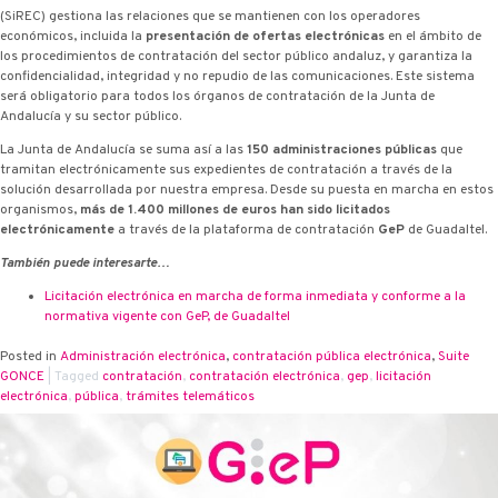
(SiREC) gestiona las relaciones que se mantienen con los operadores
económicos, incluida la
presentación de ofertas electrónicas
en el ámbito de
los procedimientos de contratación del sector público andaluz, y garantiza la
confidencialidad, integridad y no repudio de las comunicaciones. Este sistema
será obligatorio para todos los órganos de contratación de la Junta de
Andalucía y su sector público.
La Junta de Andalucía se suma así a las
150 administraciones públicas
que
tramitan electrónicamente sus expedientes de contratación a través de la
solución desarrollada por nuestra empresa. Desde su puesta en marcha en estos
organismos,
más de 1.400 millones de euros han sido licitados
electrónicamente
a través de la plataforma de contratación
G·eP
de Guadaltel.
También puede interesarte…
Licitación electrónica en marcha de forma inmediata y conforme a la
normativa vigente con G·eP, de Guadaltel
Posted in
Administración electrónica
,
contratación pública electrónica
,
Suite
G·ONCE
|
Tagged
contratación
,
contratación electrónica
,
g·ep
,
licitación
electrónica
,
pública
,
trámites telemáticos