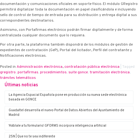
documentación y comunicaciones oficiales en soporte físico. El módulo G·Registro
permitirá digitalizar toda la documentación en papel clasificándola e incluyendo
sello de control de tiempo de entrada para su distribución y entrega digital a sus
correspondientes destinatarios.
Asimismo, con Portafirmas electrónico podrán firmar digitalmente y de forma
centralizada cualquier documento que lo requiera.
Por otra parte, la plataforma también dispondrá de los módulos de gestión de
expedientes de contratación (G·eP), Portal del licitador, Perfil del contratante y
Notificaciones electrónicas.
Posted in
Administración electrónica
,
contratación pública electrónica
|
Tagged
g·registro
,
portafirmas
,
procedimientos
,
suite g·once
,
tramitación electrónica
,
trámites telemáticos
Últimas noticias
La Agencia Espacial Española pone en producción su nueva sede electrónica
basada en G·ONCE
Guadaltel desarrolla el nuevo Portal de Datos Abiertos del Ayuntamiento de
Madrid
‘Háblale a tu formulario’: G·FORMS incorpora inteligencia artificial
25N | Que no te sea indiferente