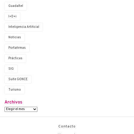
Guadaltel
I+D+i
Inteligencia Artificial
Noticias
Portafirmas
Prácticas
SIG
Suite G·ONCE
Turismo
Archivos
Contacto