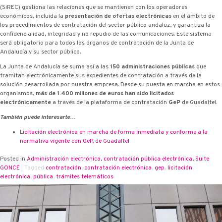
(SiREC) gestiona las relaciones que se mantienen con los operadores
económicos, incluida la
presentación de ofertas electrónicas
en el ámbito de
los procedimientos de contratación del sector público andaluz, y garantiza la
confidencialidad, integridad y no repudio de las comunicaciones. Este sistema
será obligatorio para todos los órganos de contratación de la Junta de
Andalucía y su sector público.
La Junta de Andalucía se suma así a las
150 administraciones públicas
que
tramitan electrónicamente sus expedientes de contratación a través de la
solución desarrollada por nuestra empresa. Desde su puesta en marcha en estos
organismos,
más de 1.400 millones de euros han sido licitados
electrónicamente
a través de la plataforma de contratación
G·eP
de Guadaltel.
También puede interesarte…
Licitación electrónica en marcha de forma inmediata y conforme a la
normativa vigente con G·eP, de Guadaltel
Posted in
Administración electrónica
,
contratación pública electrónica
,
Suite
G·ONCE
|
Tagged
contratación
,
contratación electrónica
,
g·ep
,
licitación
electrónica
,
pública
,
trámites telemáticos