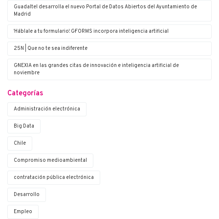
Guadaltel desarrolla el nuevo Portal de Datos Abiertos del Ayuntamiento de
Madrid
‘Háblale a tu formulario’: G·FORMS incorpora inteligencia artificial
25N | Que no te sea indiferente
G·NEXIA en las grandes citas de innovación e inteligencia artificial de
noviembre
Categorías
Administración electrónica
Big Data
Chile
Compromiso medioambiental
contratación pública electrónica
Desarrollo
Empleo