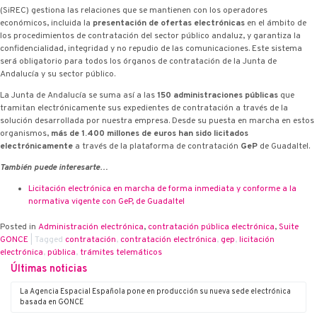
(SiREC) gestiona las relaciones que se mantienen con los operadores
económicos, incluida la
presentación de ofertas electrónicas
en el ámbito de
los procedimientos de contratación del sector público andaluz, y garantiza la
confidencialidad, integridad y no repudio de las comunicaciones. Este sistema
será obligatorio para todos los órganos de contratación de la Junta de
Andalucía y su sector público.
La Junta de Andalucía se suma así a las
150 administraciones públicas
que
tramitan electrónicamente sus expedientes de contratación a través de la
solución desarrollada por nuestra empresa. Desde su puesta en marcha en estos
organismos,
más de 1.400 millones de euros han sido licitados
electrónicamente
a través de la plataforma de contratación
G·eP
de Guadaltel.
También puede interesarte…
Licitación electrónica en marcha de forma inmediata y conforme a la
normativa vigente con G·eP, de Guadaltel
Posted in
Administración electrónica
,
contratación pública electrónica
,
Suite
G·ONCE
|
Tagged
contratación
,
contratación electrónica
,
g·ep
,
licitación
electrónica
,
pública
,
trámites telemáticos
Últimas noticias
La Agencia Espacial Española pone en producción su nueva sede electrónica
basada en G·ONCE