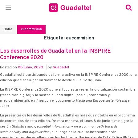
Home
eucommision
Etiqueta:
eucommision
Los desarrollos de Guadaltel en la INSPIRE
Conference 2020
Posted on
08 junio, 2020
|
by
Guadaltel
Guadaltel está participando de forma activa en la INSPIRE Conference 2020, una
edición que tiene lugar virtualmente desde el 3 al 12 de junio.
La INSPIRE Conference 2020 pone el foco esta vez en la digitalización sostenible
(transición digital) y la sostenibilidad digital (social, económica y
medioambiental), en línea con el documento
Hacia una Europa sostenible para
2030
.
La presencia de los desarrollos de Guadaltel es más que notable en el programa
de contenidos de esta edición. De esta manera, el lunes 8 de junio tiene lugar la
sesión
Statistics and geospatial information – on a common path towards
sustainability and digitalisation
, a lo largo de la cual se intercambiarán
conocimientos desarrollados en los Institutos Nacionales de Estadística (INE) y