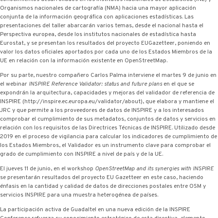
Organismos nacionales de cartografía (NMA) hacia una mayor aplicación
conjunta de la información geográfica con aplicaciones estadísticas. Las
presentaciones del taller abarcarán varios temas, desde el nacional hasta el
Perspectiva europea, desde los institutos nacionales de estadística hasta
Eurostat, y se presentan los resultados del proyecto EUGazetteer, poniendo en
valor los datos oficiales aportados por cada uno de los Estados Miembros de la
UE en relación con la información existente en OpenStreetMap.
Por su parte, nuestro compañero Carlos Palma interviene el martes 9 de junio en
el webinar
INSPIRE Reference Validator: status and future plans
en el que se
expondrán la arquitectura, capacidades y mejoras del validador de referencia de
INSPIRE (http://inspire.ec.europa.eu/validator/about), que elabora y mantiene el
JRC y que permite a los proveedores de datos de INSPIRE y a los interesados
comprobar el cumplimiento de sus metadatos, conjuntos de datos y servicios en
relación con los requisitos de las Directrices Técnicas de INSPIRE. Utilizado desde
2019 en el proceso de vigilancia para calcular los indicadores de cumplimiento de
los Estados Miembros, el Validador es un instrumento clave para comprobar el
grado de cumplimiento con INSPIRE a nivel de país y de la UE.
El jueves 11 de junio, en el workshop
OpenStreetMap and its synergies with INSPIRE
se presentarán resultados del proyecto EU Gazetteer en este caso, haciendo
énfasis en la cantidad y calidad de datos de direcciones postales entre OSM y
servicios INSPIRE para una muestra heterogénea de países.
La participación activa de Guadaltel en una nueva edición de la INSPIRE