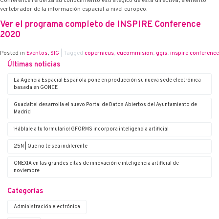
Conference refuerza su conocimiento estratégico de esta directiva, elemento
vertebrador de la información espacial a nivel europeo.
Ver el programa completo de INSPIRE Conference
2020
Posted in
Eventos
,
SIG
|
Tagged
copernicus
,
eucommision
,
ggis
,
inspire conference
Últimas noticias
La Agencia Espacial Española pone en producción su nueva sede electrónica
basada en G·ONCE
Guadaltel desarrolla el nuevo Portal de Datos Abiertos del Ayuntamiento de
Madrid
‘Háblale a tu formulario’: G·FORMS incorpora inteligencia artificial
25N | Que no te sea indiferente
G·NEXIA en las grandes citas de innovación e inteligencia artificial de
noviembre
Categorías
Administración electrónica