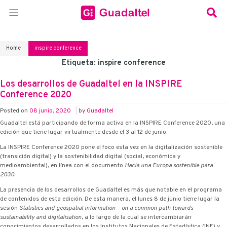
Home
inspire conference
Etiqueta:
inspire conference
Los desarrollos de Guadaltel en la INSPIRE
Conference 2020
Posted on
08 junio, 2020
|
by
Guadaltel
Guadaltel está participando de forma activa en la INSPIRE Conference 2020, una
edición que tiene lugar virtualmente desde el 3 al 12 de junio.
La INSPIRE Conference 2020 pone el foco esta vez en la digitalización sostenible
(transición digital) y la sostenibilidad digital (social, económica y
medioambiental), en línea con el documento
Hacia una Europa sostenible para
2030
.
La presencia de los desarrollos de Guadaltel es más que notable en el programa
de contenidos de esta edición. De esta manera, el lunes 8 de junio tiene lugar la
sesión
Statistics and geospatial information – on a common path towards
sustainability and digitalisation
, a lo largo de la cual se intercambiarán
conocimientos desarrollados en los Institutos Nacionales de Estadística (INE) y