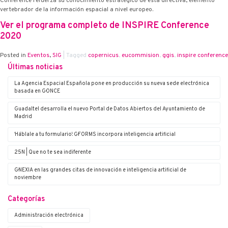
Conference refuerza su conocimiento estratégico de esta directiva, elemento
vertebrador de la información espacial a nivel europeo.
Ver el programa completo de INSPIRE Conference
2020
Posted in
Eventos
,
SIG
|
Tagged
copernicus
,
eucommision
,
ggis
,
inspire conference
Últimas noticias
La Agencia Espacial Española pone en producción su nueva sede electrónica
basada en G·ONCE
Guadaltel desarrolla el nuevo Portal de Datos Abiertos del Ayuntamiento de
Madrid
‘Háblale a tu formulario’: G·FORMS incorpora inteligencia artificial
25N | Que no te sea indiferente
G·NEXIA en las grandes citas de innovación e inteligencia artificial de
noviembre
Categorías
Administración electrónica