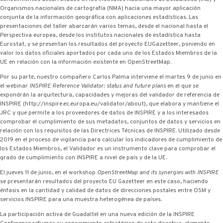
Organismos nacionales de cartografía (NMA) hacia una mayor aplicación
conjunta de la información geográfica con aplicaciones estadísticas. Las
presentaciones del taller abarcarán varios temas, desde el nacional hasta el
Perspectiva europea, desde los institutos nacionales de estadística hasta
Eurostat, y se presentan los resultados del proyecto EUGazetteer, poniendo en
valor los datos oficiales aportados por cada uno de los Estados Miembros de la
UE en relación con la información existente en OpenStreetMap.
Por su parte, nuestro compañero Carlos Palma interviene el martes 9 de junio en
el webinar
INSPIRE Reference Validator: status and future plans
en el que se
expondrán la arquitectura, capacidades y mejoras del validador de referencia de
INSPIRE (http://inspire.ec.europa.eu/validator/about), que elabora y mantiene el
JRC y que permite a los proveedores de datos de INSPIRE y a los interesados
comprobar el cumplimiento de sus metadatos, conjuntos de datos y servicios en
relación con los requisitos de las Directrices Técnicas de INSPIRE. Utilizado desde
2019 en el proceso de vigilancia para calcular los indicadores de cumplimiento de
los Estados Miembros, el Validador es un instrumento clave para comprobar el
grado de cumplimiento con INSPIRE a nivel de país y de la UE.
El jueves 11 de junio, en el workshop
OpenStreetMap and its synergies with INSPIRE
se presentarán resultados del proyecto EU Gazetteer en este caso, haciendo
énfasis en la cantidad y calidad de datos de direcciones postales entre OSM y
servicios INSPIRE para una muestra heterogénea de países.
La participación activa de Guadaltel en una nueva edición de la INSPIRE