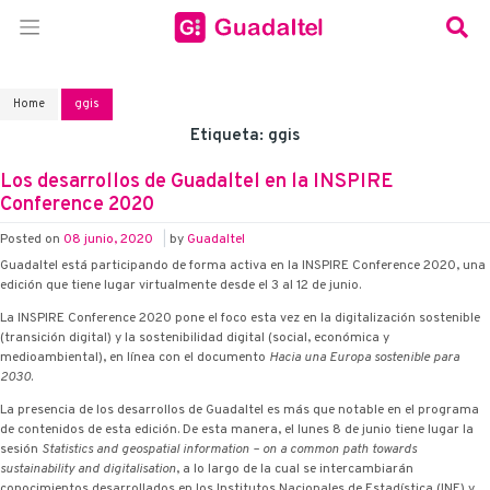
Home
ggis
Etiqueta:
ggis
Los desarrollos de Guadaltel en la INSPIRE
Conference 2020
Posted on
08 junio, 2020
|
by
Guadaltel
Guadaltel está participando de forma activa en la INSPIRE Conference 2020, una
edición que tiene lugar virtualmente desde el 3 al 12 de junio.
La INSPIRE Conference 2020 pone el foco esta vez en la digitalización sostenible
(transición digital) y la sostenibilidad digital (social, económica y
medioambiental), en línea con el documento
Hacia una Europa sostenible para
2030
.
La presencia de los desarrollos de Guadaltel es más que notable en el programa
de contenidos de esta edición. De esta manera, el lunes 8 de junio tiene lugar la
sesión
Statistics and geospatial information – on a common path towards
sustainability and digitalisation
, a lo largo de la cual se intercambiarán
conocimientos desarrollados en los Institutos Nacionales de Estadística (INE) y