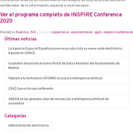
Conference refuerza su conocimiento estratégico de esta directiva, elemento
vertebrador de la información espacial a nivel europeo.
Ver el programa completo de INSPIRE Conference
2020
Posted in
Eventos
,
SIG
|
Tagged
copernicus
,
eucommision
,
ggis
,
inspire conference
Últimas noticias
La Agencia Espacial Española pone en producción su nueva sede electrónica
basada en G·ONCE
Guadaltel desarrolla el nuevo Portal de Datos Abiertos del Ayuntamiento de
Madrid
‘Háblale a tu formulario’: G·FORMS incorpora inteligencia artificial
25N | Que no te sea indiferente
G·NEXIA en las grandes citas de innovación e inteligencia artificial de
noviembre
Categorías
Administración electrónica