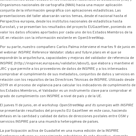
Organismos nacionales de cartografía (NMA) hacia una mayor aplicación
conjunta de la información geográfica con aplicaciones estadísticas. Las
presentaciones del taller abarcarán varios temas, desde el nacional hasta el
Perspectiva europea, desde los institutos nacionales de estadística hasta
Eurostat, y se presentan los resultados del proyecto EUGazetteer, poniendo en
valor los datos oficiales aportados por cada uno de los Estados Miembros de la
UE en relación con la información existente en OpenStreetMap.
Por su parte, nuestro compañero Carlos Palma interviene el martes 9 de junio en
el webinar
INSPIRE Reference Validator: status and future plans
en el que se
expondrán la arquitectura, capacidades y mejoras del validador de referencia de
INSPIRE (http://inspire.ec.europa.eu/validator/about), que elabora y mantiene el
JRC y que permite a los proveedores de datos de INSPIRE y a los interesados
comprobar el cumplimiento de sus metadatos, conjuntos de datos y servicios en
relación con los requisitos de las Directrices Técnicas de INSPIRE. Utilizado desde
2019 en el proceso de vigilancia para calcular los indicadores de cumplimiento de
los Estados Miembros, el Validador es un instrumento clave para comprobar el
grado de cumplimiento con INSPIRE a nivel de país y de la UE.
El jueves 11 de junio, en el workshop
OpenStreetMap and its synergies with INSPIRE
se presentarán resultados del proyecto EU Gazetteer en este caso, haciendo
énfasis en la cantidad y calidad de datos de direcciones postales entre OSM y
servicios INSPIRE para una muestra heterogénea de países.
La participación activa de Guadaltel en una nueva edición de la INSPIRE