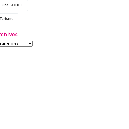
Suite G·ONCE
Turismo
rchivos