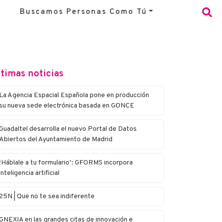
Buscamos Personas Como Tú
timas noticias
La Agencia Espacial Española pone en producción
su nueva sede electrónica basada en G·ONCE
Guadaltel desarrolla el nuevo Portal de Datos
Abiertos del Ayuntamiento de Madrid
‘Háblale a tu formulario’: G·FORMS incorpora
inteligencia artificial
25N | Que no te sea indiferente
G·NEXIA en las grandes citas de innovación e